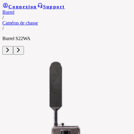
Connexion
Support
Burrel
/
Caméras de chasse
/
Burrel S22WA