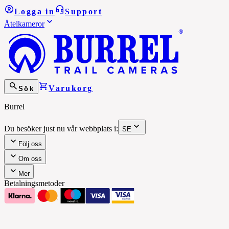
Logga in
Support
Åtelkameror
Varukorg
Sök
Burrel
Du besöker just nu vår webbplats i:
SE
Följ oss
Om oss
Mer
Betalningsmetoder