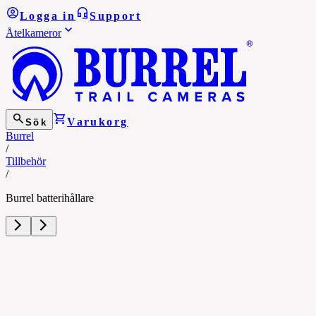
Logga in
Support
Åtelkameror
Varukorg
Sök
Burrel
/
Tillbehör
/
Burrel batterihållare